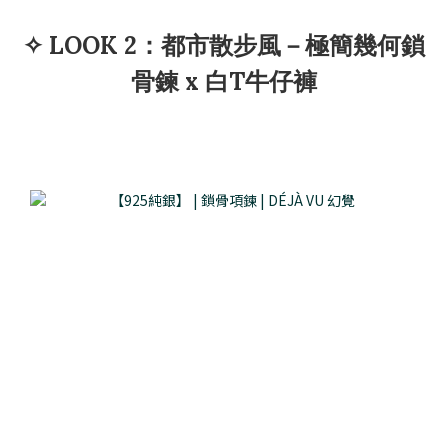
✧ LOOK 2：都市散步風－極簡幾何鎖
骨鍊 x 白T牛仔褲